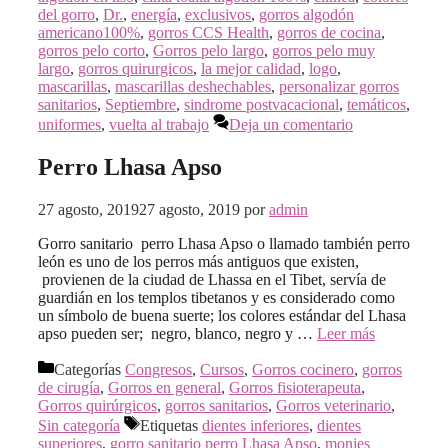
del gorro
,
Dr.
,
energía
,
exclusivos
,
gorros algodón
americano100%
,
gorros CCS Health
,
gorros de cocina
,
gorros pelo corto
,
Gorros pelo largo
,
gorros pelo muy
largo
,
gorros quirurgicos
,
la mejor calidad
,
logo
,
mascarillas
,
mascarillas deshechables
,
personalizar gorros
sanitarios
,
Septiembre
,
sindrome postvacacional
,
temáticos
,
uniformes
,
vuelta al trabajo
Deja un comentario
Perro Lhasa Apso
27 agosto, 2019
27 agosto, 2019
por
admin
Gorro sanitario perro Lhasa Apso o llamado también perro
león es uno de los perros más antiguos que existen,
provienen de la ciudad de Lhassa en el Tibet, servía de
guardián en los templos tibetanos y es considerado como
un símbolo de buena suerte; los colores estándar del Lhasa
apso pueden ser; negro, blanco, negro y …
Leer más
Categorías
Congresos
,
Cursos
,
Gorros cocinero
,
gorros
de cirugía
,
Gorros en general
,
Gorros fisioterapeuta
,
Gorros quirúrgicos
,
gorros sanitarios
,
Gorros veterinario
,
Sin categoría
Etiquetas
dientes inferiores
,
dientes
superiores
,
gorro sanitario perro Lhasa Apso
,
monjes