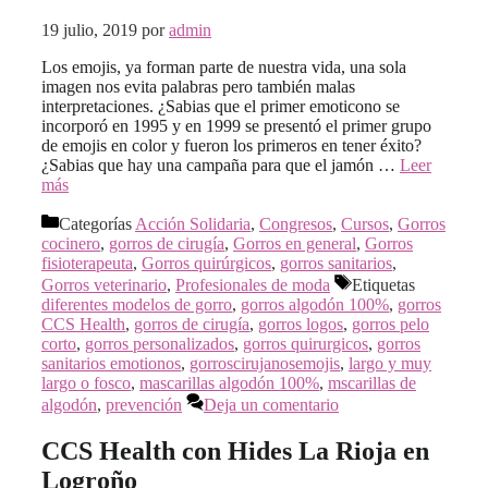
19 julio, 2019
por
admin
Los emojis, ya forman parte de nuestra vida, una sola
imagen nos evita palabras pero también malas
interpretaciones. ¿Sabias que el primer emoticono se
incorporó en 1995 y en 1999 se presentó el primer grupo
de emojis en color y fueron los primeros en tener éxito?
¿Sabias que hay una campaña para que el jamón …
Leer
más
Categorías
Acción Solidaria
,
Congresos
,
Cursos
,
Gorros
cocinero
,
gorros de cirugía
,
Gorros en general
,
Gorros
fisioterapeuta
,
Gorros quirúrgicos
,
gorros sanitarios
,
Gorros veterinario
,
Profesionales de moda
Etiquetas
diferentes modelos de gorro
,
gorros algodón 100%
,
gorros
CCS Health
,
gorros de cirugía
,
gorros logos
,
gorros pelo
corto
,
gorros personalizados
,
gorros quirurgicos
,
gorros
sanitarios emotionos
,
gorroscirujanosemojis
,
largo y muy
largo o fosco
,
mascarillas algodón 100%
,
mscarillas de
algodón
,
prevención
Deja un comentario
CCS Health con Hides La Rioja en
Logroño