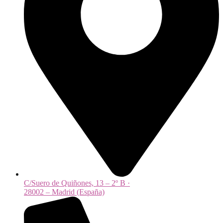
C/Suero de Quiñones, 13 – 2º B ·
28002 – Madrid (España)