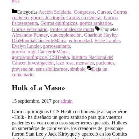
más
Categorías
Acción Solidaria
,
Congresos
,
Cursos
,
Gorros
cocinero
,
gorros de cirugía
,
Gorros en general
,
Gorros
fisioterapeuta
,
Gorros quirúrgicos
,
gorros sanitarios
,
Gorros veterinario
,
Profesionales de moda
Etiquetas
Alexandra Penney
,
autoexploración
,
Charlotte Hayley
,
DíaMundialCáncerdeMáma
,
enfermedad
,
Estée Lauder
,
Evelyn Lauder
,
gorrosanitario
,
gorroscirugíaCáncerdeMáma
,
gorrosquirúrgicosCCSHealth
,
Instituto Nacional del
Cáncer
,
investigación
,
lazo rosa
,
mensajes
,
pacientes
,
prevención
,
sensisibilizarnos
,
símbolo
Deja un
comentario
Hulk «La Masa»
15 septiembre, 2017
por
admin
Gorros quirúrgicos CCS Health en homenaje al superhéroe
«Hulk» ha diseñado un gorro sanitario para que vuestros
pacientes os vean como esos superheroes que sois. Hulk es
un superhéroe de color verde, los creadores del personaje
fueron Stan Lee y Jack Kirbyque y apareció en los Comics