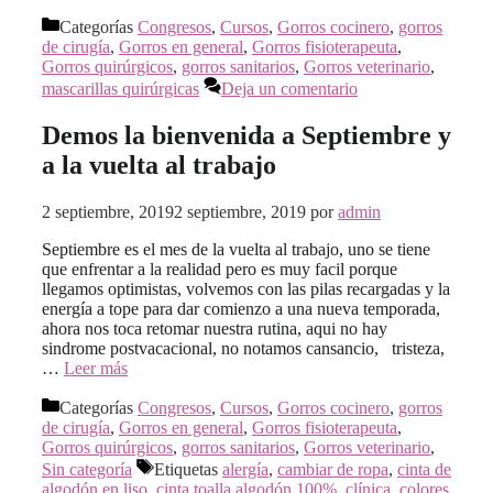
Categorías
Congresos
,
Cursos
,
Gorros cocinero
,
gorros
de cirugía
,
Gorros en general
,
Gorros fisioterapeuta
,
Gorros quirúrgicos
,
gorros sanitarios
,
Gorros veterinario
,
mascarillas quirúrgicas
Deja un comentario
Demos la bienvenida a Septiembre y
a la vuelta al trabajo
2 septiembre, 2019
2 septiembre, 2019
por
admin
Septiembre es el mes de la vuelta al trabajo, uno se tiene
que enfrentar a la realidad pero es muy facil porque
llegamos optimistas, volvemos con las pilas recargadas y la
energía a tope para dar comienzo a una nueva temporada,
ahora nos toca retomar nuestra rutina, aqui no hay
sindrome postvacacional, no notamos cansancio, tristeza,
…
Leer más
Categorías
Congresos
,
Cursos
,
Gorros cocinero
,
gorros
de cirugía
,
Gorros en general
,
Gorros fisioterapeuta
,
Gorros quirúrgicos
,
gorros sanitarios
,
Gorros veterinario
,
Sin categoría
Etiquetas
alergía
,
cambiar de ropa
,
cinta de
algodón en liso
,
cinta toalla algodón 100%
,
clínica
,
colores