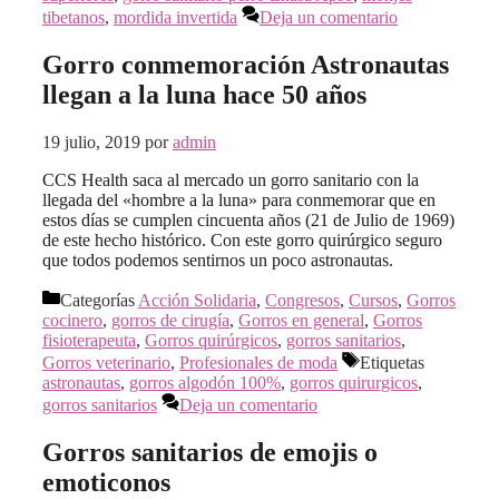
tibetanos
,
mordida invertida
Deja un comentario
Gorro conmemoración Astronautas
llegan a la luna hace 50 años
19 julio, 2019
por
admin
CCS Health saca al mercado un gorro sanitario con la
llegada del «hombre a la luna» para conmemorar que en
estos días se cumplen cincuenta años (21 de Julio de 1969)
de este hecho histórico. Con este gorro quirúrgico seguro
que todos podemos sentirnos un poco astronautas.
Categorías
Acción Solidaria
,
Congresos
,
Cursos
,
Gorros
cocinero
,
gorros de cirugía
,
Gorros en general
,
Gorros
fisioterapeuta
,
Gorros quirúrgicos
,
gorros sanitarios
,
Gorros veterinario
,
Profesionales de moda
Etiquetas
astronautas
,
gorros algodón 100%
,
gorros quirurgicos
,
gorros sanitarios
Deja un comentario
Gorros sanitarios de emojis o
emoticonos