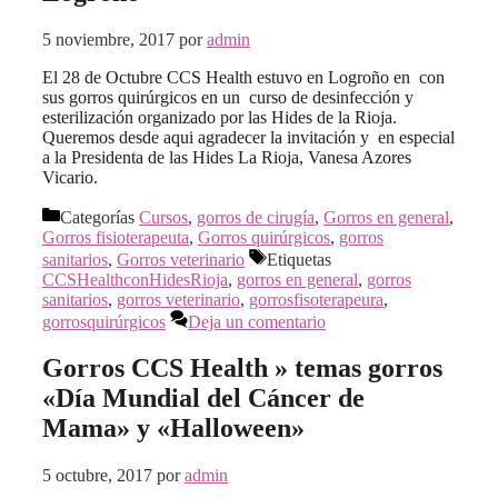
5 noviembre, 2017
por
admin
El 28 de Octubre CCS Health estuvo en Logroño en con
sus gorros quirúrgicos en un curso de desinfección y
esterilización organizado por las Hides de la Rioja.
Queremos desde aqui agradecer la invitación y en especial
a la Presidenta de las Hides La Rioja, Vanesa Azores
Vicario.
Categorías
Cursos
,
gorros de cirugía
,
Gorros en general
,
Gorros fisioterapeuta
,
Gorros quirúrgicos
,
gorros
sanitarios
,
Gorros veterinario
Etiquetas
CCSHealthconHidesRioja
,
gorros en general
,
gorros
sanitarios
,
gorros veterinario
,
gorrosfisoterapeura
,
gorrosquirúrgicos
Deja un comentario
Gorros CCS Health » temas gorros
«Día Mundial del Cáncer de
Mama» y «Halloween»
5 octubre, 2017
por
admin