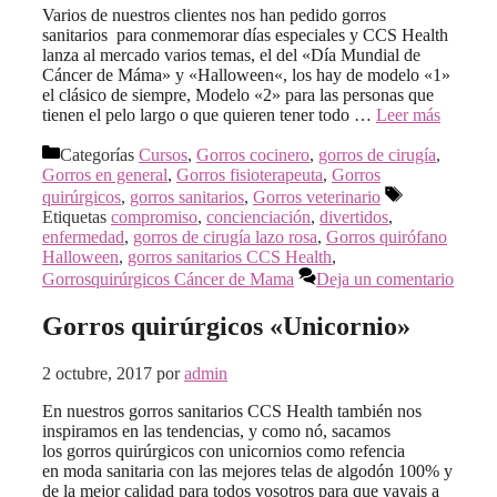
Varios de nuestros clientes nos han pedido gorros
sanitarios para conmemorar días especiales y CCS Health
lanza al mercado varios temas, el del «Día Mundial de
Cáncer de Máma» y «Halloween«, los hay de modelo «1»
el clásico de siempre, Modelo «2» para las personas que
tienen el pelo largo o que quieren tener todo …
Leer más
Categorías
Cursos
,
Gorros cocinero
,
gorros de cirugía
,
Gorros en general
,
Gorros fisioterapeuta
,
Gorros
quirúrgicos
,
gorros sanitarios
,
Gorros veterinario
Etiquetas
compromiso
,
concienciación
,
divertidos
,
enfermedad
,
gorros de cirugía lazo rosa
,
Gorros quirófano
Halloween
,
gorros sanitarios CCS Health
,
Gorrosquirúrgicos Cáncer de Mama
Deja un comentario
Gorros quirúrgicos «Unicornio»
2 octubre, 2017
por
admin
En nuestros gorros sanitarios CCS Health también nos
inspiramos en las tendencias, y como nó, sacamos
los gorros quirúrgicos con unicornios como refencia
en moda sanitaria con las mejores telas de algodón 100% y
de la mejor calidad para todos vosotros para que vayais a