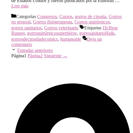
de Estados Unidos y fueron publicados por la Editorial …
Leer más
Categorías
Congresos
,
Cursos
,
gorros de cirugía
,
Gorros
en general
,
Gorros fisioterapeuta
,
Gorros quirúrgicos
,
gorros sanitarios
,
Gorros veterinario
Etiquetas
Dr.Brue
Banner
,
gorroquirúrgicosuperhéroe
,
gorrosanitarioHulk
,
gorrosdecirugíadecomics
,
humanoide
Deja un
comentario
Entradas anteriores
Página
1
Página
2
Siguiente
→